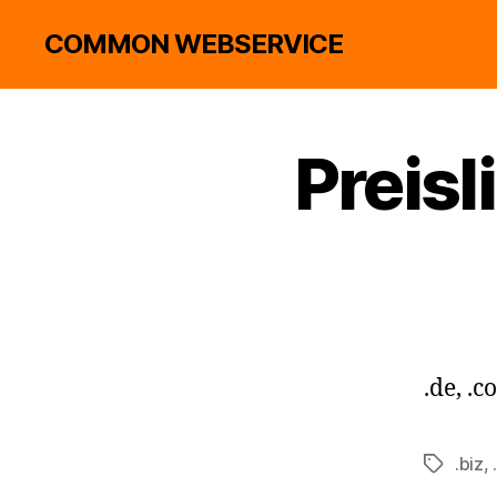
COMMON WEBSERVICE
Preis
.de, .c
.biz
,
Schlagwö