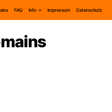
ains
FAQ
Info
Impressum
Datenschutz
omains