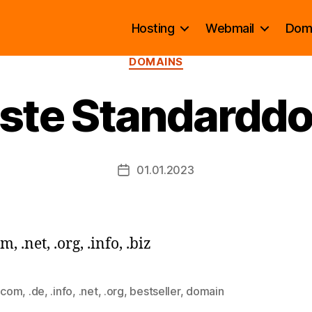
Hosting
Webmail
Dom
Kategorien
DOMAINS
liste Standardd
V
o
n
C
Beitragsautor
01.01.2023
Beitragsdatum
O
V
I
om, .net, .org, .info, .biz
.com
,
.de
,
.info
,
.net
,
.org
,
bestseller
,
domain
rter